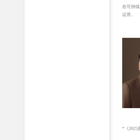
在可持续
运营。
*《20