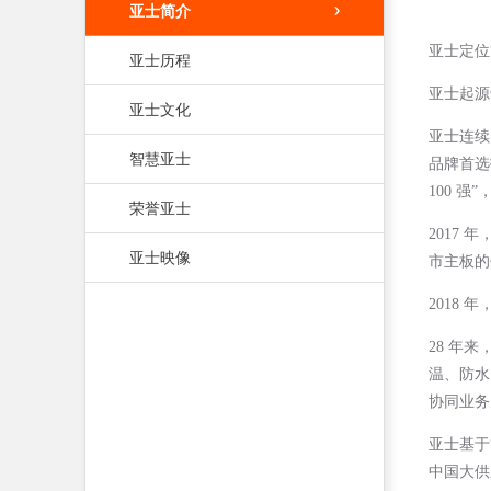
亚士简介
亚士定位
亚士历程
亚士起源
亚士文化
亚士连续
智慧亚士
品牌首选
100 强
荣誉亚士
2017
亚士映像
市主板的
2018
28 年
温、防水
协同业务
亚士基于“
中国大供