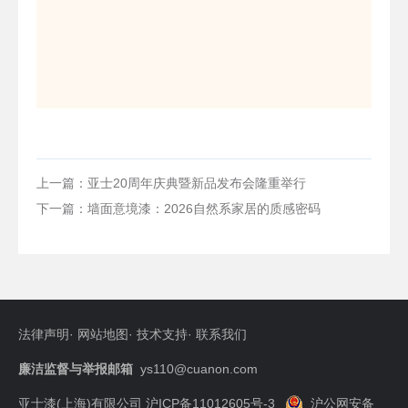
上一篇：亚士20周年庆典暨新品发布会隆重举行
下一篇：墙面意境漆：2026自然系家居的质感密码
法律声明
·
网站地图
·
技术支持
·
联系我们
廉洁监督与举报邮箱
ys110@cuanon.com
亚士漆(上海)有限公司 沪ICP备11012605号-3
沪公网安备